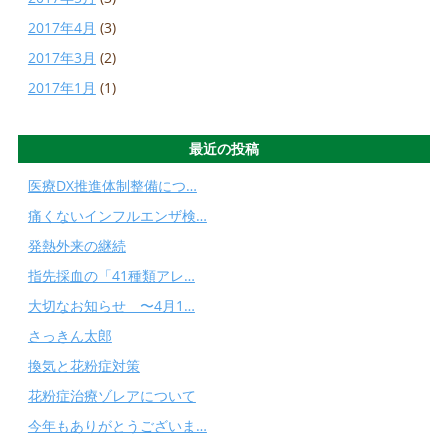
2017年4月
(3)
2017年3月
(2)
2017年1月
(1)
最近の投稿
医療DX推進体制整備につ…
痛くないインフルエンザ検…
発熱外来の継続
指先採血の「41種類アレ…
大切なお知らせ 〜4月1…
さっきん太郎
換気と花粉症対策
花粉症治療ゾレアについて
今年もありがとうございま…